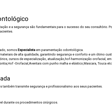
ntológico
tação e a segurança são fundamentais para o sucesso do seu consultório. P
acientes.
cado, somos
Especialista
em paramentação odontológica.
eriais de alta qualidade, garantindo segurança e conforto e um ótimo cust
rios, cursos de especialização, atualização,hof-harmonização orofacial, em t
dontia,Hof -Orofacial,Aventais com punho malha e elástico,Mascara, Touca et
uada
 também transmite segurança e profissionalismo aos seus pacientes.
el durante os procedimentos cirúrgicos.