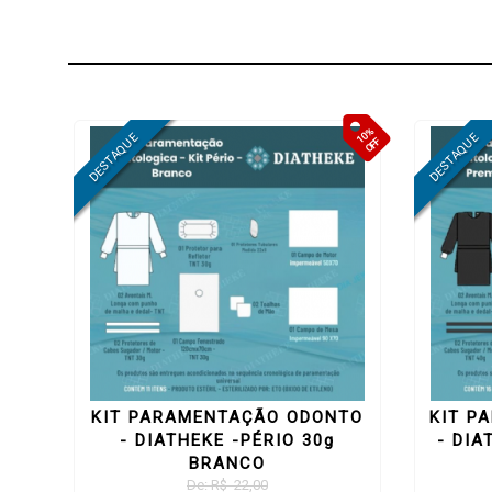
10%
OFF
KIT PARAMENTAÇÃO ODONTO
KIT P
- DIATHEKE -PÉRIO 30g
- DIA
BRANCO
De: R$ 22,00