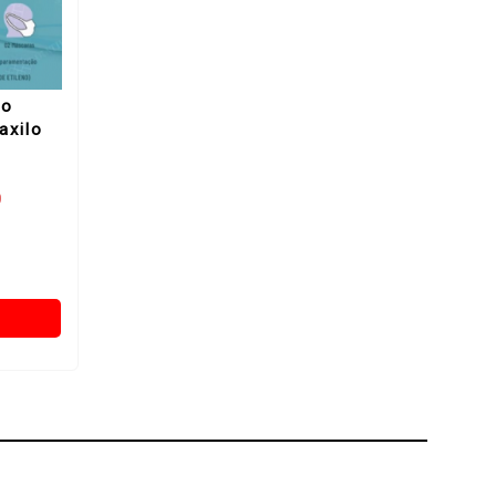
ão
axilo
0