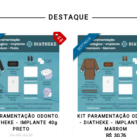
DESTAQUE
8%
OFF
ARAMENTAÇÃO ODONTO.
KIT PARAMENTAÇÃO O
THEKE - IMPLANTE 40g
- DIATHEKE - IMPLAN
PRETO
MARROM
De: R$ 33,50
R$ 30,76