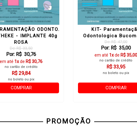
ARAMENTAÇÃO ODONTO.
KIT- Paramentaç
THEKE - IMPLANTE 40g
Odontologica Bucom
ROSA
De: R$ 47,00
Por: R$ 35,00
De: R$ 33,50
Por: R$ 30,76
em até
1x
de
R$ 35,0
no cartão de crédito
em até
1x
de
R$ 30,76
R$ 33,95
no cartão de crédito
R$ 29,84
no boleto ou pix
no boleto ou pix
COMPRAR
COMPRAR
PROMOÇÃO