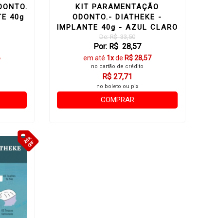
DONTO.
KIT PARAMENTAÇÃO
TE 40g
ODONTO.- DIATHEKE -
IMPLANTE 40g - AZUL CLARO
De: R$ 33,50
Por: R$ 28,57
6
em até
1x
de
R$ 28,57
no cartão de crédito
R$ 27,71
no boleto ou pix
COMPRAR
26%
OFF