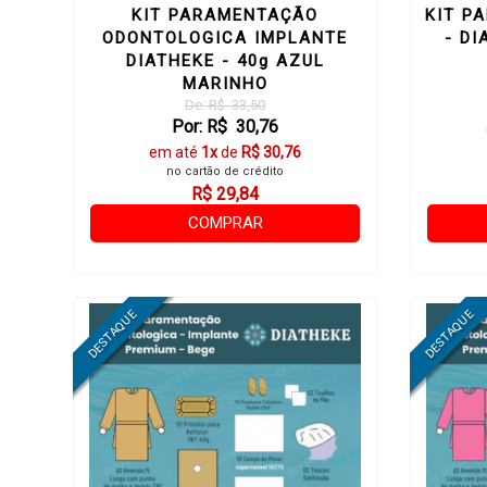
KIT PARAMENTAÇÃO
KIT P
ODONTOLOGICA IMPLANTE
- DI
DIATHEKE - 40g AZUL
MARINHO
De: R$ 33,50
Por: R$ 30,76
em até
1x
de
R$ 30,76
no cartão de crédito
R$ 29,84
no boleto ou pix
COMPRAR