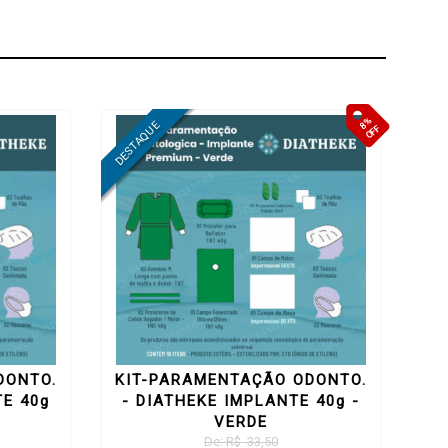
8%
OFF
DONTO.
KIT-PARAMENTAÇÃO ODONTO.
TE 40g
- DIATHEKE IMPLANTE 40g -
VERDE
De: R$ 33,50