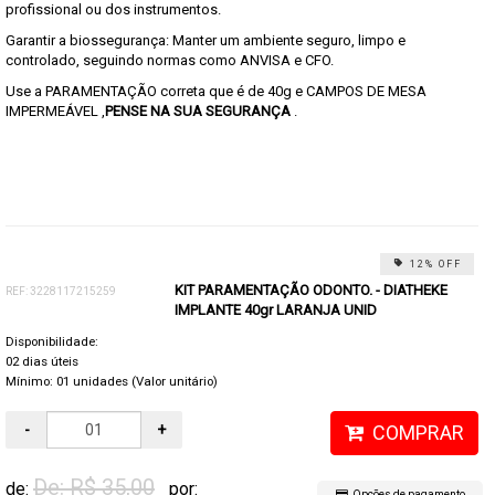
profissional ou dos instrumentos.
Garantir a biossegurança: Manter um ambiente seguro, limpo e
controlado, seguindo normas como ANVISA e CFO.
Use a PARAMENTAÇÃO correta que é de 40g e CAMPOS DE MESA
IMPERMEÁVEL ,
PENSE NA SUA SEGURANÇA
.
12% OFF
KIT PARAMENTAÇÃO ODONTO. - DIATHEKE
REF: 3228117215259
IMPLANTE 40gr LARANJA UNID
Disponibilidade:
02 dias úteis
Mínimo: 01 unidades (Valor unitário)
-
+
COMPRAR
De: R$ 35,00
de:
por:
Opções de pagamento