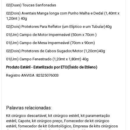
02(Duas) Toucas Sanfonadas
02(Dois) Aventais Manga longa com Punho Malha e Dedal (1,40mt x
1,20mt ) 40g
02(Dois) Protetores Para Refletor (um Elíptico e um Tubular)40g
01(Um) Campo de Motor Impermeável (50cm x 70cm )
01(Um) Campo de Mesa Impermeável (70cm x 90cm)
02(Dois) Protetores de Cabos Sugador/Motor (1,20cm)40g
01(Um) Campo Fenestrado (1,20mt x 1,80mt) 40g
Produto Estéril - Esterilizado por ETO(Óxido de Etileno)
Registro ANVISA :82525076003
Palavras relacionadas:
Kit cirúrgico descartável, kit cirúrgico estéril, kit paramentação
estéril, Capote, kit cirúrgico preço, Fornecedor de kit cirúrgico
estéril, fornecedor de kit Odontológico, Empresa de kits cirúrgicos